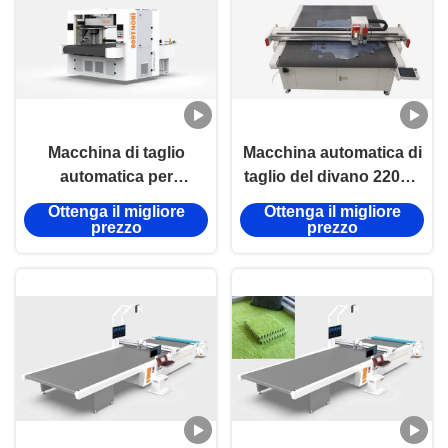
Macchina di taglio
Macchina automatica di
automatica per
taglio del divano 220V -
copertura di divano
380V Macchina CNC a
Ottenga il migliore
Ottenga il migliore
elettrica \ Macchina di
coltello
prezzo
prezzo
taglio CNC con coltello