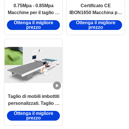
0.75Mpa - 0.85Mpa
Certificato CE
Macchine per il taglio di
IBON1650 Macchina per
tessuti CNC / Macchine
il taglio di tappezzeria
Ottenga il migliore
Ottenga il migliore
per il taglio di cuoio
10KW Macchina per il
prezzo
prezzo
taglio di tessuti auto
Taglio di mobili imbottiti
personalizzati. Taglio di
coltelli controllato dal
Ottenga il migliore
computer.
prezzo