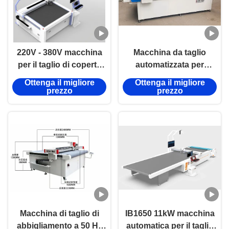
220V - 380V macchina
Macchina da taglio
per il taglio di coperte
automatizzata per
50Hz macchina CNC
tessuti di grande
Ottenga il migliore
Ottenga il migliore
per il taglio di tappeti
formato personalizzata
prezzo
prezzo
con coltello vibrante
220 V - 380 V 11KW per
strutture ombreggianti
da esterno
Macchina di taglio di
IB1650 11kW macchina
abbigliamento a 50 Hz
automatica per il taglio