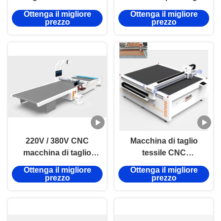
macchina di taglio di
di capi di abbigliamento
Ottenga il migliore
Ottenga il migliore
tessuti CNC
con portata di lavoro di
prezzo
prezzo
personalizzabile con
1600*5000 mm e
materiale di taglio del
certificazione CE
colletto
220V / 380V CNC
Macchina di taglio
macchina di taglio
tessile CNC
tessile macchina
personalizzata 200
Ottenga il migliore
Ottenga il migliore
automatica di taglio
mm/s - 2000 mm/s
prezzo
prezzo
tessuto per tessuto
Macchina di taglio
tessuti per
abbigliamento