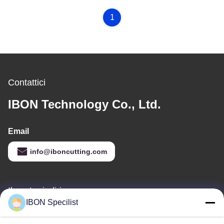
1
Contattici
IBON Technology Co., Ltd.
Email
info@iboncutting.com
Il nostro indirizzo
IBON Specilist
Indirizzo
Edificio 5, n. 212, Via Liaofu, Città di Liaobu, Dongguan,